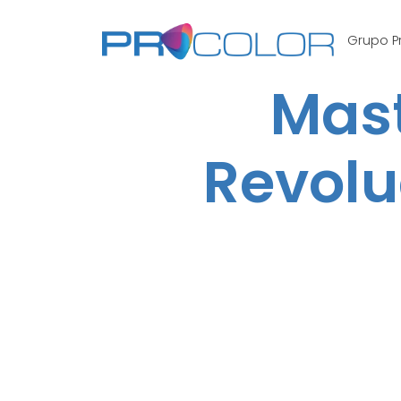
Grupo P
Mast
Revol