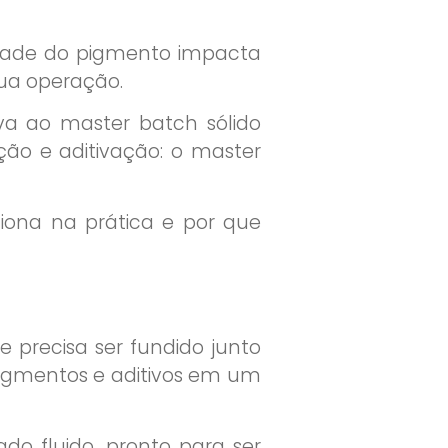
idade do pigmento impacta
sua operação.
va ao master batch sólido
ão e aditivação: o master
ciona na prática e por que
 precisa ser fundido junto
pigmentos e aditivos em um
do fluido, pronto para ser