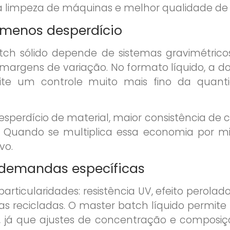
 limpeza de máquinas e melhor qualidade de v
 menos desperdício
h sólido depende de sistemas gravimétricos
argens de variação. No formato líquido, a 
ite um controle muito mais fino da quan
sperdício de material, maior consistência de c
 Quando se multiplica essa economia por mi
vo.
a demandas específicas
rticularidades: resistência UV, efeito perolad
as recicladas. O master batch líquido permit
, já que ajustes de concentração e composi