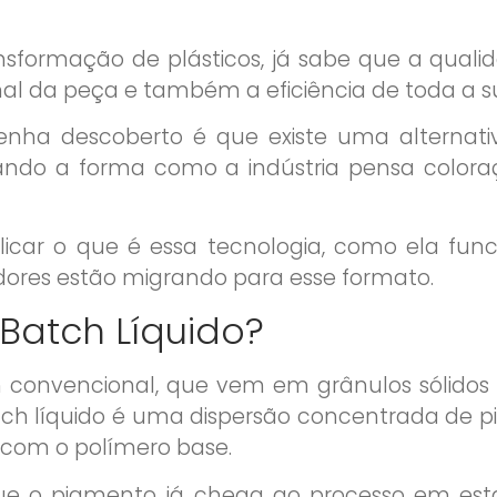
nsformação de plásticos, já sabe que a qual
nal da peça e também a eficiência de toda a 
enha descoberto é que existe uma alternati
ando a forma como a indústria pensa coloraç
icar o que é essa tecnologia, como ela fun
ores estão migrando para esse formato.
Batch Líquido?
 convencional, que vem em grânulos sólidos e
tch líquido é uma dispersão concentrada de 
 com o polímero base.
a que o pigmento já chega ao processo em esta