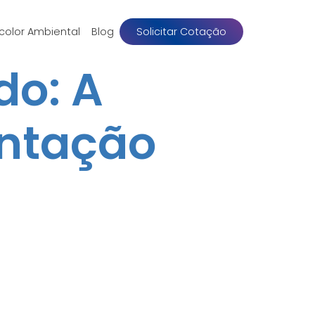
color Ambiental
Blog
Solicitar Cotação
do: A
ntação