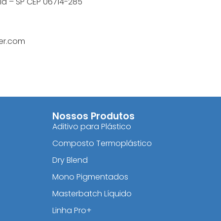
tia – SP CEP 06714-285
er.com
Nossos Produtos
Aditivo para Plástico
Composto Termoplástico
Dry Blend
Mono Pigmentados
Masterbatch Líquido
Linha Pro+