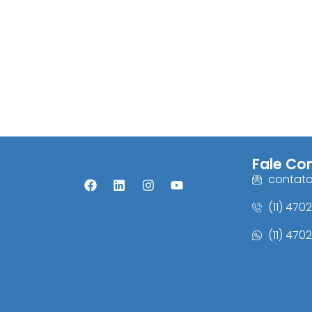
Fale Co
contat
(11) 470
(11) 470