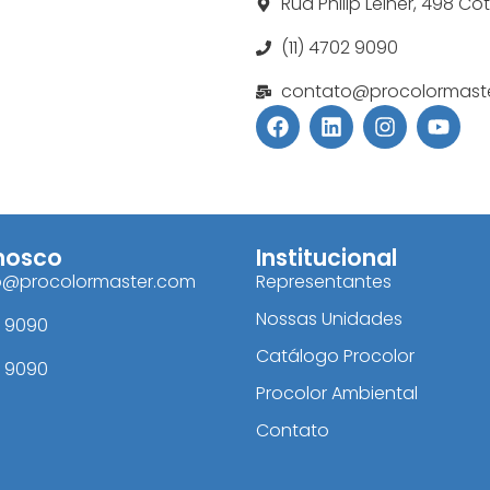
Rua Philip Leiner, 498 Co
(11) 4702 9090
contato@procolormast
nosco
Institucional
o@procolormaster.com
Representantes
Nossas Unidades
2 9090
Catálogo Procolor
2 9090
Procolor Ambiental
Contato