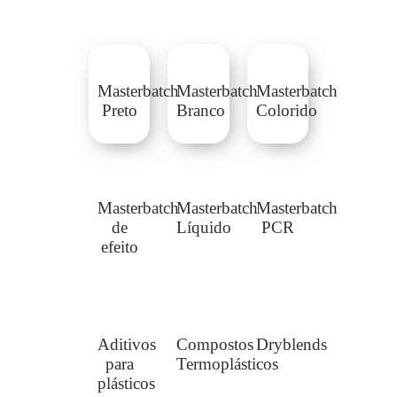
Masterbatch
Masterbatch
Masterbatch
Preto
Branco
Colorido
Masterbatch
Masterbatch
Masterbatch
de
Líquido
PCR
efeito
Aditivos
Compostos
Dryblends
para
Termoplásticos
plásticos