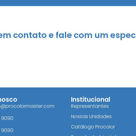
 em contato e fale com um especi
Solicitar uma cotação
nosco
Institucional
o@procolormaster.com
Representantes
Nossas Unidades
2 9090
Catálogo Procolor
2 9090