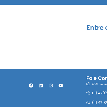
Entre
Fale Co
contat
(11) 470
(11) 470