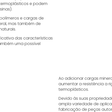
 termoplásticos e podem
sinas).
polímeros e cargas de
eral, mas também de
naturais.
icativa das características
também uma possível
Ao adicionar cargas minera
aumentar a resistência a r
termoplásticos.
Devido às suas proprieda
ampla variedade de aplicaç
fabricação de peças autom