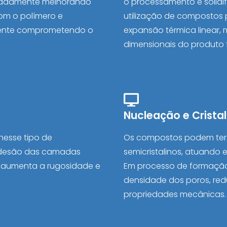
quadamente melhorando
o processamento e solidi
com o polímero e
utilização de compostos 
mente comprometendo o
expansão térmica linear,
dimensionais do produto 
Nucleação e Crista
nesse tipo de
Os compostos podem ter
 adesão das camadas
semicristalinos, atuando 
s aumenta a rugosidade e
Em processo de formaçã
densidade dos poros, re
propriedades mecânicas.