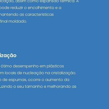
ficação, assim como expansão térmica. A
pode reduzir o encolhimento e a
 mantendo as características
final moldado.
lização
 ótimo desempenho em plásticos
em locais de nucleação na cristalização.
o de espumas, ocorre o aumento da
duzindo o seu tamanho e melhorando as